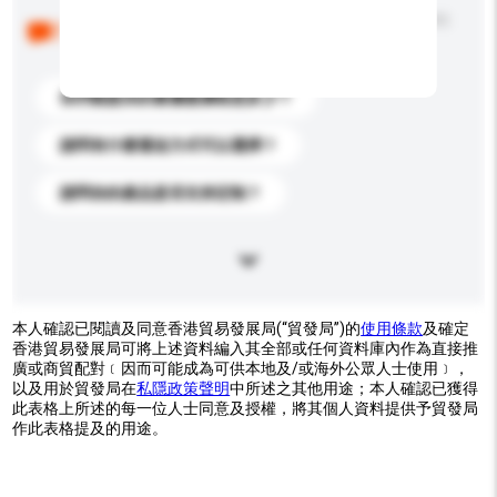
以下是其他買家提出的常見問題。點擊以將它們添加到
你的查詢訊息中。
你們能提供的最優惠價格是多少？
請問有什麼運送方式可以選擇？
請問你的產品是否支持定制？
本人確認已閱讀及同意香港貿易發展局(“貿發局”)的
使用條款
及確定
香港貿易發展局可將上述資料編入其全部或任何資料庫內作為直接推
廣或商貿配對﹝因而可能成為可供本地及/或海外公眾人士使用﹞，
以及用於貿發局在
私隱政策聲明
中所述之其他用途；本人確認已獲得
此表格上所述的每一位人士同意及授權，將其個人資料提供予貿發局
作此表格提及的用途。