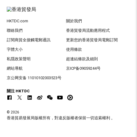
HKTDC.com
關於我們
聯絡我們
香港貿發局流動應用程式
訂閱商貿全接觸電郵通訊
更新您的香港貿發局電郵訂閱
字體大小
使用條款
私隱政策聲明
超連結條款及細則
網站導航
京ICP备09059244号
京公网安备 11010102003523号
關注 HKTDC
© 2026
香港貿易發展局版權所有，對違反版權者保留一切追索權利 。