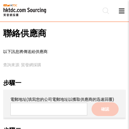
聯絡供應商
以下訊息將傳送給供應商:
查詢來源:
貿發網採購
步驟一
電郵地址
(填寫您的公司電郵地址以獲取供應商的迅速回覆)
確認