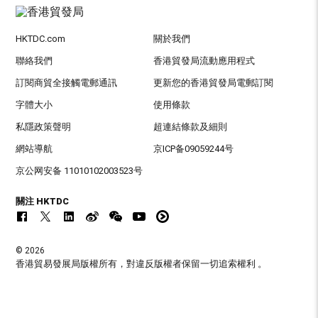
HKTDC.com
關於我們
聯絡我們
香港貿發局流動應用程式
訂閱商貿全接觸電郵通訊
更新您的香港貿發局電郵訂閱
字體大小
使用條款
私隱政策聲明
超連結條款及細則
網站導航
京ICP备09059244号
京公网安备 11010102003523号
關注 HKTDC
© 2026
香港貿易發展局版權所有，對違反版權者保留一切追索權利 。