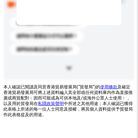
以下是其他買家提出的常見問題。點擊以將它們添加到
你的查詢訊息中。
你們能提供的最優惠價格是多少？
請問有什麼運送方式可以選擇？
請問你的產品是否支持定制？
本人確認已閱讀及同意香港貿易發展局(“貿發局”)的
使用條款
及確定
香港貿易發展局可將上述資料編入其全部或任何資料庫內作為直接推
廣或商貿配對﹝因而可能成為可供本地及/或海外公眾人士使用﹞，
以及用於貿發局在
私隱政策聲明
中所述之其他用途；本人確認已獲得
此表格上所述的每一位人士同意及授權，將其個人資料提供予貿發局
作此表格提及的用途。