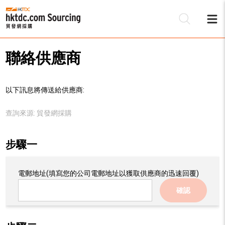
聯絡供應商
以下訊息將傳送給供應商:
查詢來源:
貿發網採購
步驟一
電郵地址
(填寫您的公司電郵地址以獲取供應商的迅速回覆)
確認