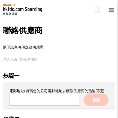
聯絡供應商
以下訊息將傳送給供應商:
查詢來源:
貿發網採購
步驟一
電郵地址
(填寫您的公司電郵地址以獲取供應商的迅速回覆)
確認