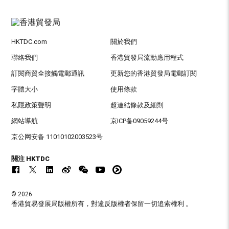
HKTDC.com
關於我們
聯絡我們
香港貿發局流動應用程式
訂閱商貿全接觸電郵通訊
更新您的香港貿發局電郵訂閱
字體大小
使用條款
私隱政策聲明
超連結條款及細則
網站導航
京ICP备09059244号
京公网安备 11010102003523号
關注 HKTDC
© 2026
香港貿易發展局版權所有，對違反版權者保留一切追索權利 。