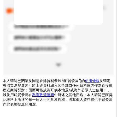
以下是其他買家提出的常見問題。點擊以將它們添加到
你的查詢訊息中。
你們能提供的最優惠價格是多少？
請問有什麼運送方式可以選擇？
請問你的產品是否支持定制？
本人確認已閱讀及同意香港貿易發展局(“貿發局”)的
使用條款
及確定
香港貿易發展局可將上述資料編入其全部或任何資料庫內作為直接推
廣或商貿配對﹝因而可能成為可供本地及/或海外公眾人士使用﹞，
以及用於貿發局在
私隱政策聲明
中所述之其他用途；本人確認已獲得
此表格上所述的每一位人士同意及授權，將其個人資料提供予貿發局
作此表格提及的用途。