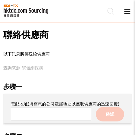
聯絡供應商
以下訊息將傳送給供應商:
查詢來源:
貿發網採購
步驟一
電郵地址
(填寫您的公司電郵地址以獲取供應商的迅速回覆)
確認