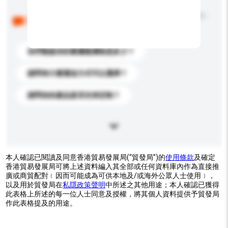
以下是其他買家提出的常見問題。點擊以將它們添加到
你的查詢訊息中。
你們能提供的最優惠價格是多少？
請問有什麼運送方式可以選擇？
請問你的產品是否支持定制？
本人確認已閱讀及同意香港貿易發展局(“貿發局”)的
使用條款
及確定
香港貿易發展局可將上述資料編入其全部或任何資料庫內作為直接推
廣或商貿配對﹝因而可能成為可供本地及/或海外公眾人士使用﹞，
以及用於貿發局在
私隱政策聲明
中所述之其他用途；本人確認已獲得
此表格上所述的每一位人士同意及授權，將其個人資料提供予貿發局
作此表格提及的用途。