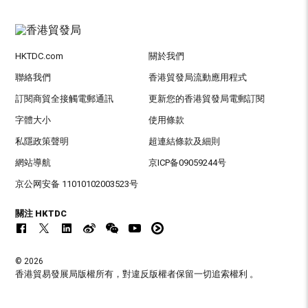
HKTDC.com
關於我們
聯絡我們
香港貿發局流動應用程式
訂閱商貿全接觸電郵通訊
更新您的香港貿發局電郵訂閱
字體大小
使用條款
私隱政策聲明
超連結條款及細則
網站導航
京ICP备09059244号
京公网安备 11010102003523号
關注 HKTDC
© 2026
香港貿易發展局版權所有，對違反版權者保留一切追索權利 。