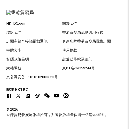
HKTDC.com
關於我們
聯絡我們
香港貿發局流動應用程式
訂閱商貿全接觸電郵通訊
更新您的香港貿發局電郵訂閱
字體大小
使用條款
私隱政策聲明
超連結條款及細則
網站導航
京ICP备09059244号
京公网安备 11010102003523号
關注 HKTDC
© 2026
香港貿易發展局版權所有，對違反版權者保留一切追索權利 。