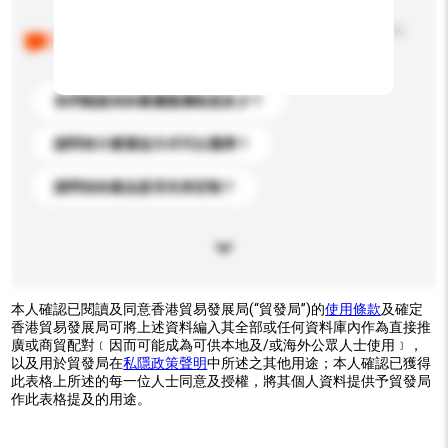
以下是其他買家提出的常見問題。點擊以將它們添加到
你的查詢訊息中。
你們能提供的最優惠價格是多少？
請問有什麼運送方式可以選擇？
請問你的產品是否支持定制？
本人確認已閱讀及同意香港貿易發展局(“貿發局”)的
使用條款
及確定
香港貿易發展局可將上述資料編入其全部或任何資料庫內作為直接推
廣或商貿配對﹝因而可能成為可供本地及/或海外公眾人士使用﹞，
以及用於貿發局在
私隱政策聲明
中所述之其他用途；本人確認已獲得
此表格上所述的每一位人士同意及授權，將其個人資料提供予貿發局
作此表格提及的用途。