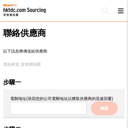
聯絡供應商
以下訊息將傳送給供應商:
查詢來源:
貿發網採購
步驟一
電郵地址
(填寫您的公司電郵地址以獲取供應商的迅速回覆)
確認