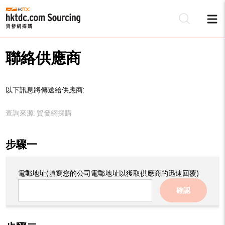
聯絡供應商
以下訊息將傳送給供應商:
查詢來源:
貿發網採購
步驟一
電郵地址
(填寫您的公司電郵地址以獲取供應商的迅速回覆)
確認