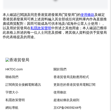
本人確認已閱讀及同意香港貿易發展局(“貿發局”)的
使用條款
及確定
香港貿易發展局可將上述資料編入其全部或任何資料庫內作為直接推
廣或商貿配對﹝因而可能成為可供本地及/或海外公眾人士使用﹞，
以及用於貿發局在
私隱政策聲明
中所述之其他用途；本人確認已獲得
此表格上所述的每一位人士同意及授權，將其個人資料提供予貿發局
作此表格提及的用途。
HKTDC.com
關於我們
聯絡我們
香港貿發局流動應用程式
訂閱商貿全接觸電郵通訊
更新您的香港貿發局電郵訂閱
字體大小
使用條款
私隱政策聲明
超連結條款及細則
網站導航
京ICP备09059244号