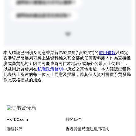
請問有什麼運送方式可以選擇？
請問你的產品是否支持定制？
本人確認已閱讀及同意香港貿易發展局(“貿發局”)的
使用條款
及確定
香港貿易發展局可將上述資料編入其全部或任何資料庫內作為直接推
廣或商貿配對﹝因而可能成為可供本地及/或海外公眾人士使用﹞，
以及用於貿發局在
私隱政策聲明
中所述之其他用途；本人確認已獲得
此表格上所述的每一位人士同意及授權，將其個人資料提供予貿發局
作此表格提及的用途。
HKTDC.com
關於我們
聯絡我們
香港貿發局流動應用程式