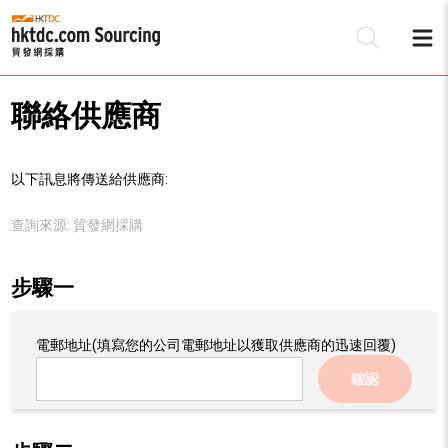
聯絡供應商
以下訊息將傳送給供應商:
查詢來源:
貿發網採購
步驟一
電郵地址
(填寫您的公司電郵地址以獲取供應商的迅速回覆)
確認