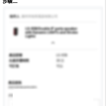
步驟二
收件人
廣州市悅馬電器有限公司
LG-X5B/Double 8" party speaker
with Dynamic LIGHTs and Strobe
Lights
產品型號
LG-X5B
生產所需時間
30 日
可訂造
可以
產品規格
請提供您對產品的特定要求。
屏幕尺寸
請選擇
新增/刪除選項