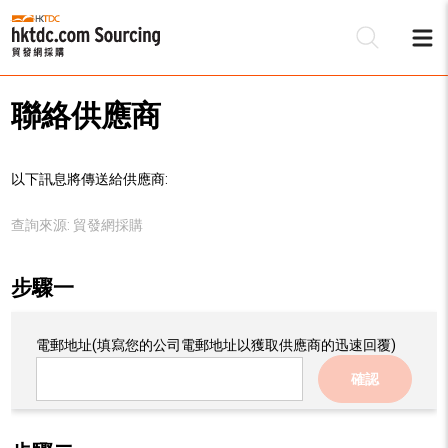
聯絡供應商
以下訊息將傳送給供應商:
查詢來源:
貿發網採購
步驟一
電郵地址
(填寫您的公司電郵地址以獲取供應商的迅速回覆)
確認