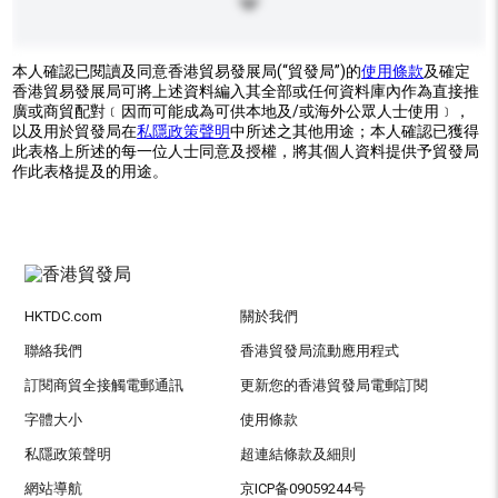
本人確認已閱讀及同意香港貿易發展局(“貿發局”)的
使用條款
及確定
香港貿易發展局可將上述資料編入其全部或任何資料庫內作為直接推
廣或商貿配對﹝因而可能成為可供本地及/或海外公眾人士使用﹞，
以及用於貿發局在
私隱政策聲明
中所述之其他用途；本人確認已獲得
此表格上所述的每一位人士同意及授權，將其個人資料提供予貿發局
作此表格提及的用途。
HKTDC.com
關於我們
聯絡我們
香港貿發局流動應用程式
訂閱商貿全接觸電郵通訊
更新您的香港貿發局電郵訂閱
字體大小
使用條款
私隱政策聲明
超連結條款及細則
網站導航
京ICP备09059244号