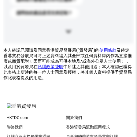
請問你的產品是否支持定制？
本人確認已閱讀及同意香港貿易發展局(“貿發局”)的
使用條款
及確定
香港貿易發展局可將上述資料編入其全部或任何資料庫內作為直接推
廣或商貿配對﹝因而可能成為可供本地及/或海外公眾人士使用﹞，
以及用於貿發局在
私隱政策聲明
中所述之其他用途；本人確認已獲得
此表格上所述的每一位人士同意及授權，將其個人資料提供予貿發局
作此表格提及的用途。
HKTDC.com
關於我們
聯絡我們
香港貿發局流動應用程式
訂閱商貿全接觸電郵通訊
更新您的香港貿發局電郵訂閱