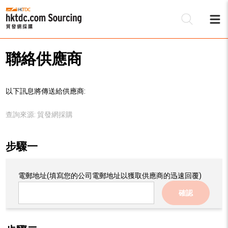
聯絡供應商
以下訊息將傳送給供應商:
查詢來源:
貿發網採購
步驟一
電郵地址
(填寫您的公司電郵地址以獲取供應商的迅速回覆)
確認