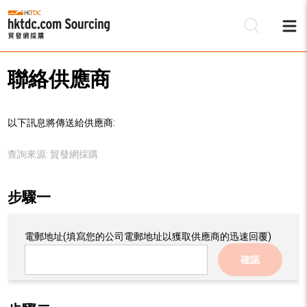
聯絡供應商
以下訊息將傳送給供應商:
查詢來源:
貿發網採購
步驟一
電郵地址
(填寫您的公司電郵地址以獲取供應商的迅速回覆)
確認