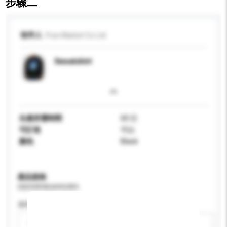
步驟二
收件人
Free Market Co Ltd
Sweatshirt
生產所需時間
60 日
可訂造
可以
顏色
Black
產品規格
請提供您對產品的特定要求。
適用年齡
請選擇
新增/刪除選項