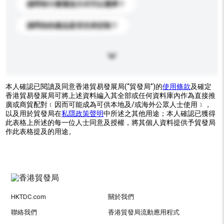
請問有什麼運送方式可以選擇？
請問你的產品是否支持定制？
本人確認已閱讀及同意香港貿易發展局(“貿發局”)的
使用條款
及確定
香港貿易發展局可將上述資料編入其全部或任何資料庫內作為直接推
廣或商貿配對﹝因而可能成為可供本地及/或海外公眾人士使用﹞，
以及用於貿發局在
私隱政策聲明
中所述之其他用途；本人確認已獲得
此表格上所述的每一位人士同意及授權，將其個人資料提供予貿發局
作此表格提及的用途。
HKTDC.com
關於我們
聯絡我們
香港貿發局流動應用程式