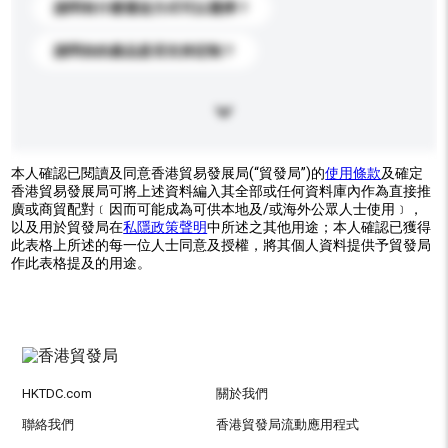
請問有什麼運送方式可以選擇？
請問你的產品是否支持定制？
本人確認已閱讀及同意香港貿易發展局(“貿發局”)的
使用條款
及確定
香港貿易發展局可將上述資料編入其全部或任何資料庫內作為直接推
廣或商貿配對﹝因而可能成為可供本地及/或海外公眾人士使用﹞，
以及用於貿發局在
私隱政策聲明
中所述之其他用途；本人確認已獲得
此表格上所述的每一位人士同意及授權，將其個人資料提供予貿發局
作此表格提及的用途。
HKTDC.com
關於我們
聯絡我們
香港貿發局流動應用程式