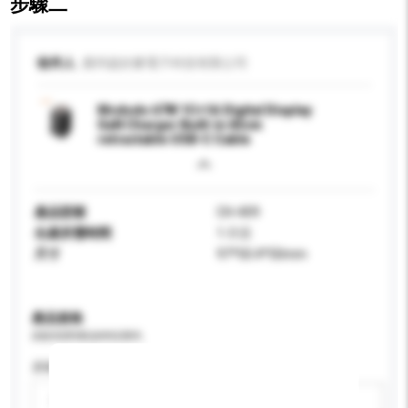
步驟二
收件人
廣州超好麥電子科技有限公司
Mcdodo 67W 1C+1A Digital Display
GaN Charger Built-in 65cm
retractable USB-C Cable
產品型號
CH-409
生產所需時間
1-3 日
尺寸
97*50.4*50mm
產品規格
請提供您對產品的特定要求。
屏幕尺寸
請選擇
新增/刪除選項