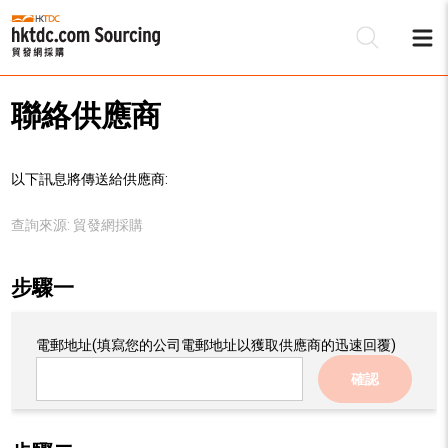
聯絡供應商
以下訊息將傳送給供應商:
查詢來源:
貿發網採購
步驟一
電郵地址
(填寫您的公司電郵地址以獲取供應商的迅速回覆)
確認