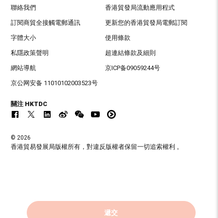
聯絡我們
香港貿發局流動應用程式
訂閱商貿全接觸電郵通訊
更新您的香港貿發局電郵訂閱
字體大小
使用條款
私隱政策聲明
超連結條款及細則
網站導航
京ICP备09059244号
京公网安备 11010102003523号
關注 HKTDC
© 2026
香港貿易發展局版權所有，對違反版權者保留一切追索權利 。
遞交