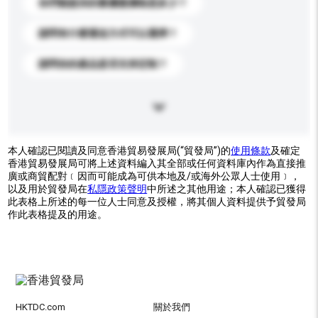
你們能提供的最優惠價格是多少？
請問有什麼運送方式可以選擇？
請問你的產品是否支持定制？
本人確認已閱讀及同意香港貿易發展局(“貿發局”)的
使用條款
及確定
香港貿易發展局可將上述資料編入其全部或任何資料庫內作為直接推
廣或商貿配對﹝因而可能成為可供本地及/或海外公眾人士使用﹞，
以及用於貿發局在
私隱政策聲明
中所述之其他用途；本人確認已獲得
此表格上所述的每一位人士同意及授權，將其個人資料提供予貿發局
作此表格提及的用途。
HKTDC.com
關於我們