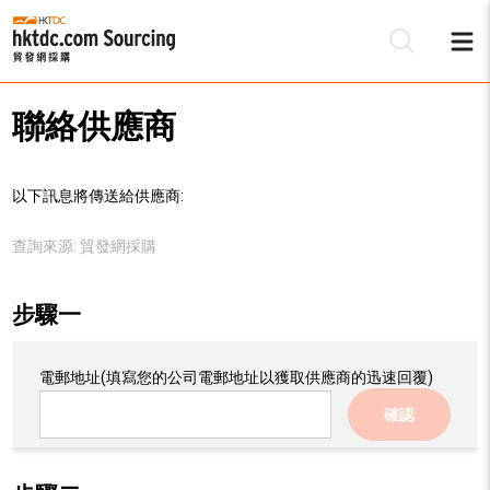
聯絡供應商
以下訊息將傳送給供應商:
查詢來源:
貿發網採購
步驟一
電郵地址
(填寫您的公司電郵地址以獲取供應商的迅速回覆)
確認