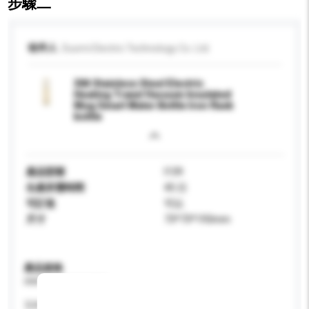
步驟二
收件人
Duomi Electric Technology Co. Ltd.
304 Stainless Steel Electric
Heating Travel Vacuum Insulated
Mug Smart Water Bottle Iron flask
bottle
產品型號
I139
生產所需時間
45 日
可訂造
可以
尺寸
73*73*193mm
產品規格
請提供您對產品的特定要求。
瓦特 (W)