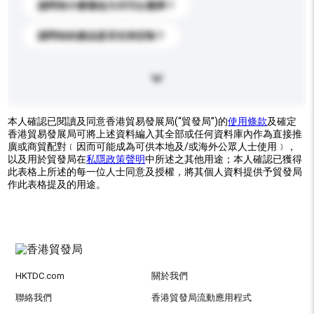
請問有什麼運送方式可以選擇？
請問你的產品是否支持定制？
本人確認已閱讀及同意香港貿易發展局(“貿發局”)的
使用條款
及確定
香港貿易發展局可將上述資料編入其全部或任何資料庫內作為直接推
廣或商貿配對﹝因而可能成為可供本地及/或海外公眾人士使用﹞，
以及用於貿發局在
私隱政策聲明
中所述之其他用途；本人確認已獲得
此表格上所述的每一位人士同意及授權，將其個人資料提供予貿發局
作此表格提及的用途。
HKTDC.com
關於我們
聯絡我們
香港貿發局流動應用程式