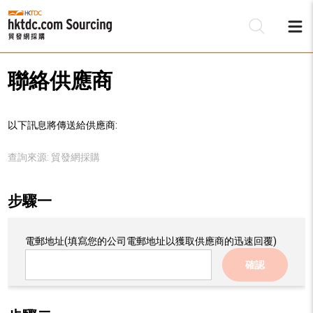
聯絡供應商
以下訊息將傳送給供應商:
查詢來源:
貿發網採購
步驟一
電郵地址
(填寫您的公司電郵地址以獲取供應商的迅速回覆)
確認