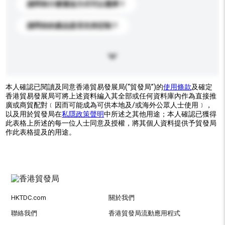
請問有什麼運送方式可以選擇？
請問你的產品是否支持定制？
本人確認已閱讀及同意香港貿易發展局(“貿發局”)的
使用條款
及確定
香港貿易發展局可將上述資料編入其全部或任何資料庫內作為直接推
廣或商貿配對﹝因而可能成為可供本地及/或海外公眾人士使用﹞，
以及用於貿發局在
私隱政策聲明
中所述之其他用途；本人確認已獲得
此表格上所述的每一位人士同意及授權，將其個人資料提供予貿發局
作此表格提及的用途。
HKTDC.com
關於我們
聯絡我們
香港貿發局流動應用程式