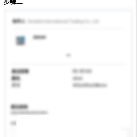
步驟二
收件人
Sinolink International Trading Co., Ltd.
Juicer
產品型號
EK-3016S
顏色
silver
尺寸
455x345x248mm
產品規格
請提供您對產品的特定要求。
特性
新增/刪除選項