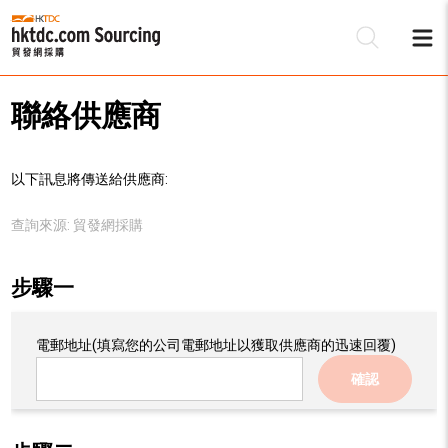
聯絡供應商
以下訊息將傳送給供應商:
查詢來源:
貿發網採購
步驟一
電郵地址
(填寫您的公司電郵地址以獲取供應商的迅速回覆)
確認