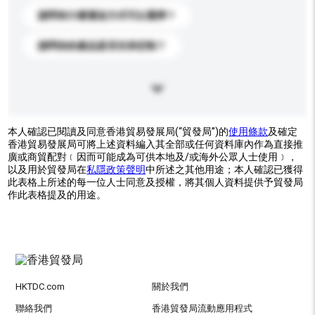
請問有什麼運送方式可以選擇？
請問你的產品是否支持定制？
本人確認已閱讀及同意香港貿易發展局(“貿發局”)的
使用條款
及確定
香港貿易發展局可將上述資料編入其全部或任何資料庫內作為直接推
廣或商貿配對﹝因而可能成為可供本地及/或海外公眾人士使用﹞，
以及用於貿發局在
私隱政策聲明
中所述之其他用途；本人確認已獲得
此表格上所述的每一位人士同意及授權，將其個人資料提供予貿發局
作此表格提及的用途。
HKTDC.com
關於我們
聯絡我們
香港貿發局流動應用程式