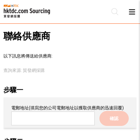
聯絡供應商
以下訊息將傳送給供應商:
查詢來源:
貿發網採購
步驟一
電郵地址
(填寫您的公司電郵地址以獲取供應商的迅速回覆)
確認