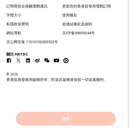
訂閱商貿全接觸電郵通訊
更新您的香港貿發局電郵訂閱
字體大小
使用條款
私隱政策聲明
超連結條款及細則
網站導航
京ICP备09059244号
京公网安备 11010102003523号
關注 HKTDC
© 2026
香港貿易發展局版權所有，對違反版權者保留一切追索權利 。
遞交