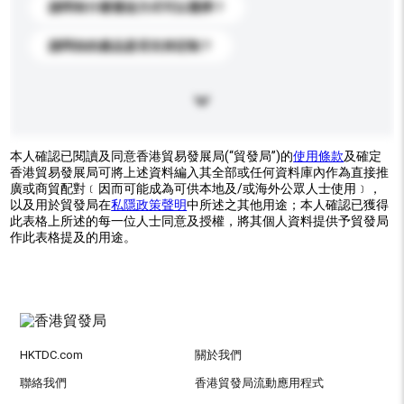
請問有什麼運送方式可以選擇？
請問你的產品是否支持定制？
本人確認已閱讀及同意香港貿易發展局(“貿發局”)的
使用條款
及確定
香港貿易發展局可將上述資料編入其全部或任何資料庫內作為直接推
廣或商貿配對﹝因而可能成為可供本地及/或海外公眾人士使用﹞，
以及用於貿發局在
私隱政策聲明
中所述之其他用途；本人確認已獲得
此表格上所述的每一位人士同意及授權，將其個人資料提供予貿發局
作此表格提及的用途。
HKTDC.com
關於我們
聯絡我們
香港貿發局流動應用程式