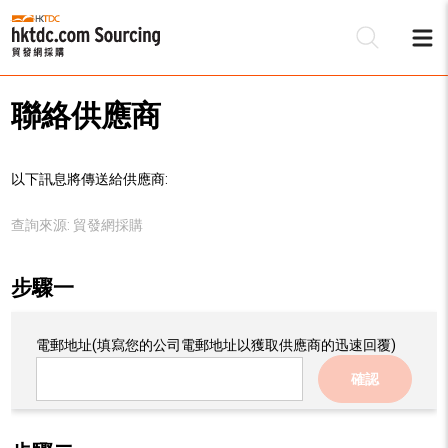
聯絡供應商
以下訊息將傳送給供應商:
查詢來源:
貿發網採購
步驟一
電郵地址
(填寫您的公司電郵地址以獲取供應商的迅速回覆)
確認