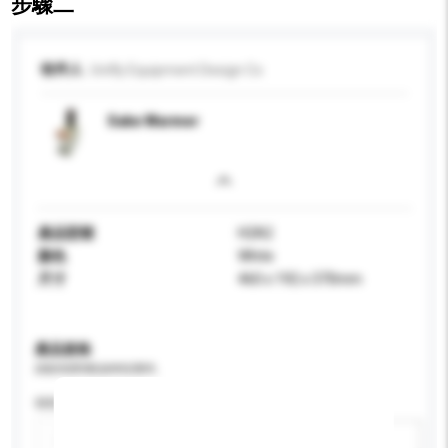
步驟二
收件人
Unifly Equipment Design Co
Sake Warmer
產品型號
H2A2
顏色
White
尺寸
460 x 192 x 370mm
產品規格
請提供您對產品的特定要求。
特性
新增/刪除選項