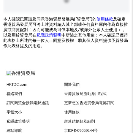
本人確認已閱讀及同意香港貿易發展局(“貿發局”)的
使用條款
及確定
香港貿易發展局可將上述資料編入其全部或任何資料庫內作為直接推
廣或商貿配對﹝因而可能成為可供本地及/或海外公眾人士使用﹞，
以及用於貿發局在
私隱政策聲明
中所述之其他用途；本人確認已獲得
此表格上所述的每一位人士同意及授權，將其個人資料提供予貿發局
作此表格提及的用途。
HKTDC.com
關於我們
聯絡我們
香港貿發局流動應用程式
訂閱商貿全接觸電郵通訊
更新您的香港貿發局電郵訂閱
字體大小
使用條款
私隱政策聲明
超連結條款及細則
網站導航
京ICP备09059244号