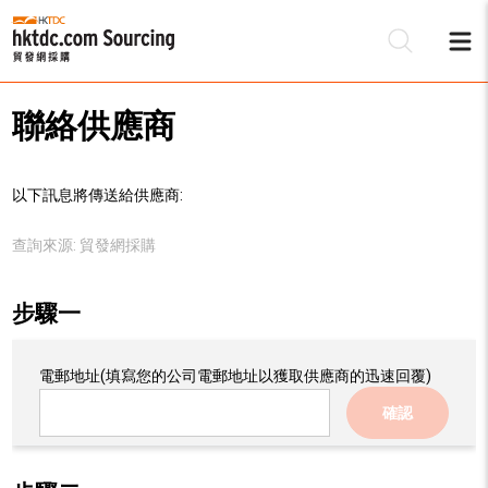
聯絡供應商
以下訊息將傳送給供應商:
查詢來源:
貿發網採購
步驟一
電郵地址
(填寫您的公司電郵地址以獲取供應商的迅速回覆)
確認