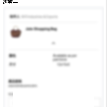
步驟二
收件人
M R Industries & Exports
Jute Shopping Bag
顏色
Available as per
parntone
尺寸
12x15x5
產品規格
請提供您對產品的特定要求。
性别
請選擇
新增/刪除選項