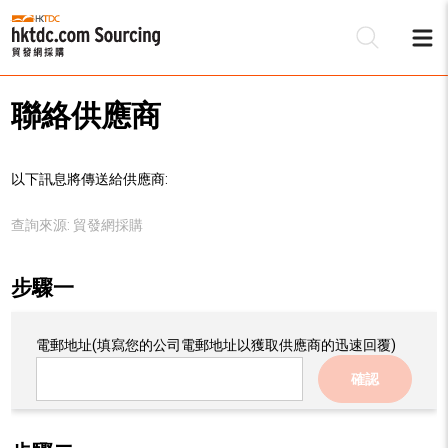
聯絡供應商
以下訊息將傳送給供應商:
查詢來源:
貿發網採購
步驟一
電郵地址
(填寫您的公司電郵地址以獲取供應商的迅速回覆)
確認