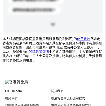
請問你的產品是否支持定制？
本人確認已閱讀及同意香港貿易發展局(“貿發局”)的
使用條款
及確定
香港貿易發展局可將上述資料編入其全部或任何資料庫內作為直接推
廣或商貿配對﹝因而可能成為可供本地及/或海外公眾人士使用﹞，
以及用於貿發局在
私隱政策聲明
中所述之其他用途；本人確認已獲得
此表格上所述的每一位人士同意及授權，將其個人資料提供予貿發局
作此表格提及的用途。
HKTDC.com
關於我們
聯絡我們
香港貿發局流動應用程式
訂閱商貿全接觸電郵通訊
更新您的香港貿發局電郵訂閱