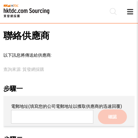
聯絡供應商
以下訊息將傳送給供應商:
查詢來源:
貿發網採購
步驟一
電郵地址
(填寫您的公司電郵地址以獲取供應商的迅速回覆)
確認