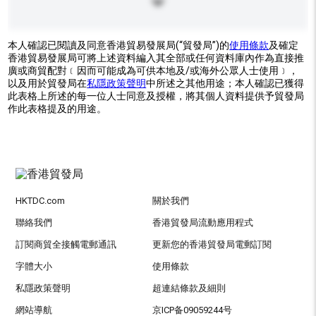
本人確認已閱讀及同意香港貿易發展局(“貿發局”)的
使用條款
及確定
香港貿易發展局可將上述資料編入其全部或任何資料庫內作為直接推
廣或商貿配對﹝因而可能成為可供本地及/或海外公眾人士使用﹞，
以及用於貿發局在
私隱政策聲明
中所述之其他用途；本人確認已獲得
此表格上所述的每一位人士同意及授權，將其個人資料提供予貿發局
作此表格提及的用途。
HKTDC.com
關於我們
聯絡我們
香港貿發局流動應用程式
訂閱商貿全接觸電郵通訊
更新您的香港貿發局電郵訂閱
字體大小
使用條款
私隱政策聲明
超連結條款及細則
網站導航
京ICP备09059244号