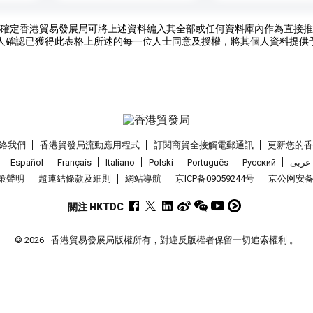
確定香港貿易發展局可將上述資料編入其全部或任何資料庫內作為直接推
人確認已獲得此表格上所述的每一位人士同意及授權，將其個人資料提供
絡我們
香港貿發局流動應用程式
訂閱商貿全接觸電郵通訊
更新您的
Español
Français
Italiano
Polski
Português
Pусский
عربى
策聲明
超連結條款及細則
網站導航
京ICP备09059244号
京公网安备 1
關注 HKTDC
© 2026
香港貿易發展局版權所有，對違反版權者保留一切追索權利 。