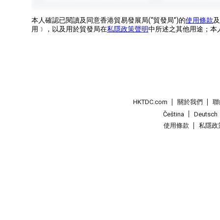
本人確認已閱讀及同意香港貿易發展局(“貿發局”)的
使用條款
及
用﹞，以及用於貿發局在
私隱政策聲明
中所述之其他用途；本
HKTDC.com
關於我們
聯
Čeština
Deutsch
使用條款
私隱政