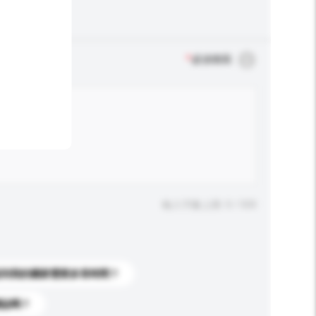
*
必須填寫
輸入字數上限: 0 / 500
送到我的國家需要多長時間？
標誌嗎？