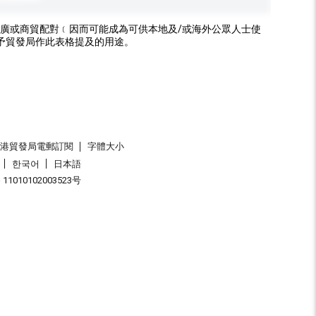
廣或商貿配對﹝因而可能成為可供本地及/或海外公眾人士使
予貿發局作此表格提及的用途。
香港貿發局電郵訂閱
字體大小
한국어
日本語
1010102003523号