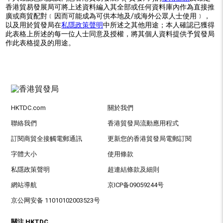
香港貿易發展局可將上述資料編入其全部或任何資料庫內作為直接推
廣或商貿配對﹝因而可能成為可供本地及/或海外公眾人士使用﹞，
以及用於貿發局在
私隱政策聲明
中所述之其他用途；本人確認已獲得
此表格上所述的每一位人士同意及授權，將其個人資料提供予貿發局
作此表格提及的用途。
HKTDC.com
關於我們
聯絡我們
香港貿發局流動應用程式
訂閱商貿全接觸電郵通訊
更新您的香港貿發局電郵訂閱
字體大小
使用條款
私隱政策聲明
超連結條款及細則
網站導航
京ICP备09059244号
京公网安备 11010102003523号
關注 HKTDC