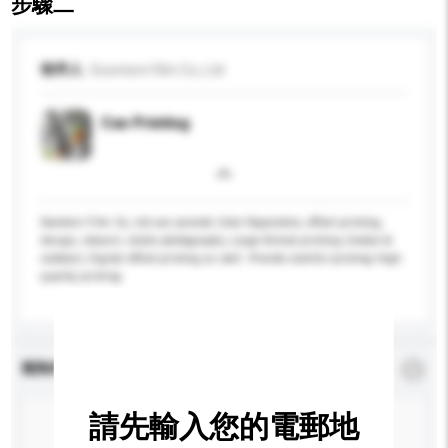
步驟二
收件人
Soontorn Film Co, Ltd
Can Printing
Soontorn Film Co, Ltd can provide Color Separation, offset printing,
design, retouch, studio photography, Large format printing (Indoor &
outdoor), Digital offset printing as well. Provide colorful printing High
quality printing
查詢內容
*
必須填寫
請先輸入您的電郵地