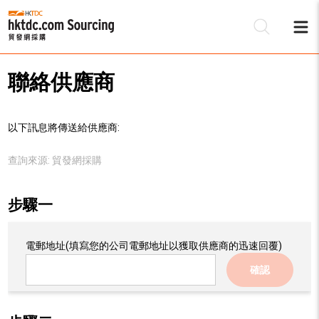
聯絡供應商
以下訊息將傳送給供應商:
查詢來源:
貿發網採購
步驟一
電郵地址
(填寫您的公司電郵地址以獲取供應商的迅速回覆)
確認