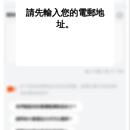
請先輸入您的電郵地
查詢內容
*
必須填寫
址。
輸入字數上限: 0 / 500
以下是其他買家提出的常見問題。點擊以將它們添加到
你的查詢訊息中。
你們能提供的最優惠價格是多少？
請問有什麼運送方式可以選擇？