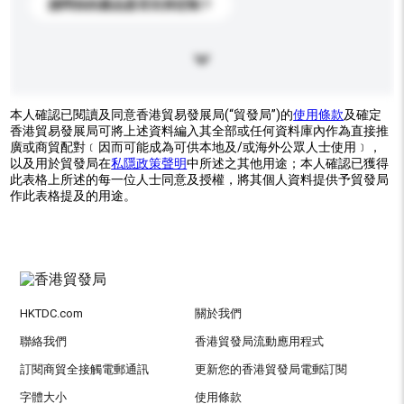
請問你的產品是否支持定制？
本人確認已閱讀及同意香港貿易發展局(“貿發局”)的
使用條款
及確定
香港貿易發展局可將上述資料編入其全部或任何資料庫內作為直接推
廣或商貿配對﹝因而可能成為可供本地及/或海外公眾人士使用﹞，
以及用於貿發局在
私隱政策聲明
中所述之其他用途；本人確認已獲得
此表格上所述的每一位人士同意及授權，將其個人資料提供予貿發局
作此表格提及的用途。
HKTDC.com
關於我們
聯絡我們
香港貿發局流動應用程式
訂閱商貿全接觸電郵通訊
更新您的香港貿發局電郵訂閱
字體大小
使用條款