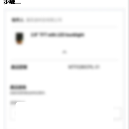
步驟二
收件人
邁高達科技有限公司
2.8" TFT with LED backlight
產品型號
MTF0280CPIL-01
產品規格
請提供您對產品的特定要求。
屏幕尺寸
請選擇
新增/刪除選項