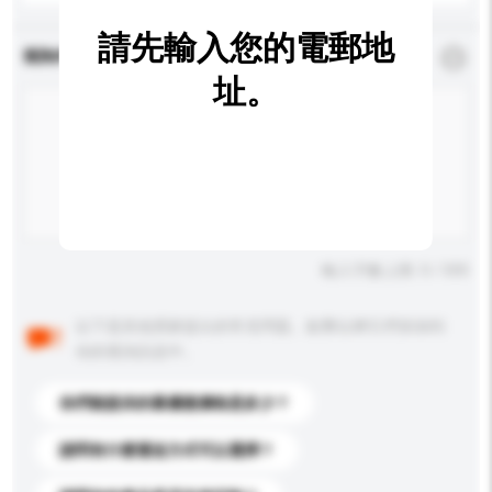
請先輸入您的電郵地
查詢內容
*
必須填寫
址。
輸入字數上限: 0 / 500
以下是其他買家提出的常見問題。點擊以將它們添加到
你的查詢訊息中。
你們能提供的最優惠價格是多少？
請問有什麼運送方式可以選擇？