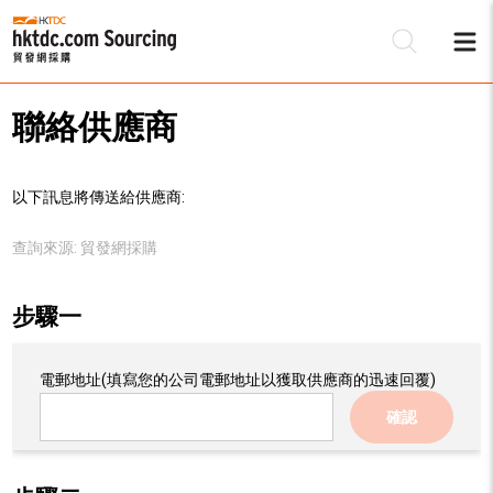
聯絡供應商
以下訊息將傳送給供應商:
查詢來源:
貿發網採購
步驟一
電郵地址
(填寫您的公司電郵地址以獲取供應商的迅速回覆)
確認