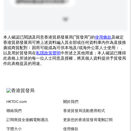
請問你的產品是否支持定制？
本人確認已閱讀及同意香港貿易發展局(“貿發局”)的
使用條款
及確定
香港貿易發展局可將上述資料編入其全部或任何資料庫內作為直接推
廣或商貿配對﹝因而可能成為可供本地及/或海外公眾人士使用﹞，
以及用於貿發局在
私隱政策聲明
中所述之其他用途；本人確認已獲得
此表格上所述的每一位人士同意及授權，將其個人資料提供予貿發局
作此表格提及的用途。
HKTDC.com
關於我們
聯絡我們
香港貿發局流動應用程式
訂閱商貿全接觸電郵通訊
更新您的香港貿發局電郵訂閱
字體大小
使用條款