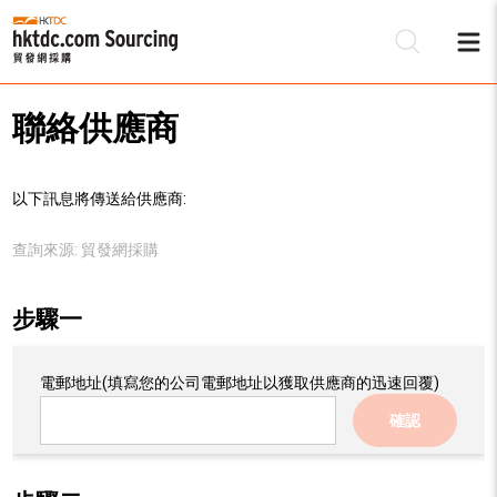
聯絡供應商
以下訊息將傳送給供應商:
查詢來源:
貿發網採購
步驟一
電郵地址
(填寫您的公司電郵地址以獲取供應商的迅速回覆)
確認