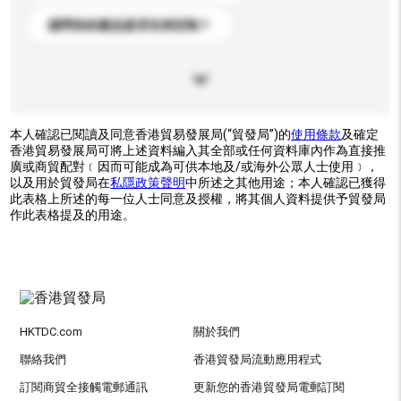
請問你的產品是否支持定制？
本人確認已閱讀及同意香港貿易發展局(“貿發局”)的
使用條款
及確定
香港貿易發展局可將上述資料編入其全部或任何資料庫內作為直接推
廣或商貿配對﹝因而可能成為可供本地及/或海外公眾人士使用﹞，
以及用於貿發局在
私隱政策聲明
中所述之其他用途；本人確認已獲得
此表格上所述的每一位人士同意及授權，將其個人資料提供予貿發局
作此表格提及的用途。
HKTDC.com
關於我們
聯絡我們
香港貿發局流動應用程式
訂閱商貿全接觸電郵通訊
更新您的香港貿發局電郵訂閱