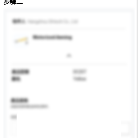
步驟二
收件人
Hangzhou Shtech Co., Ltd
Motorized Awning
產品型號
DC25T
顏色
Yellow
產品規格
請提供您對產品的特定要求。
特性
新增/刪除選項