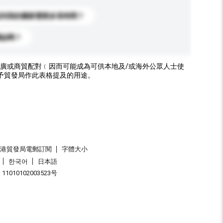
送到我的國家需要多長時間？
標誌嗎？
廣或商貿配對﹝因而可能成為可供本地及/或海外公眾人士使
予貿發局作此表格提及的用途。
香港貿發局電郵訂閱
字體大小
한국어
日本語
1010102003523号