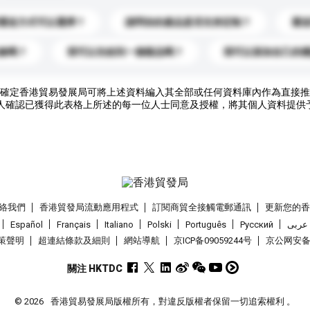
運送方式可以選擇？
請問你的產品是否支持定制？
運
錄嗎？
我可以先收到一個樣品嗎？
我可以添加自己的
確定香港貿易發展局可將上述資料編入其全部或任何資料庫內作為直接推
人確認已獲得此表格上所述的每一位人士同意及授權，將其個人資料提供
絡我們
香港貿發局流動應用程式
訂閱商貿全接觸電郵通訊
更新您的
Español
Français
Italiano
Polski
Português
Pусский
عربى
策聲明
超連結條款及細則
網站導航
京ICP备09059244号
京公网安备 1
關注 HKTDC
© 2026
香港貿易發展局版權所有，對違反版權者保留一切追索權利 。