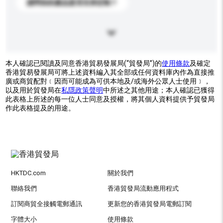
請問你的產品是否支持定制？
本人確認已閱讀及同意香港貿易發展局(“貿發局”)的
使用條款
及確定
香港貿易發展局可將上述資料編入其全部或任何資料庫內作為直接推
廣或商貿配對﹝因而可能成為可供本地及/或海外公眾人士使用﹞，
以及用於貿發局在
私隱政策聲明
中所述之其他用途；本人確認已獲得
此表格上所述的每一位人士同意及授權，將其個人資料提供予貿發局
作此表格提及的用途。
HKTDC.com
關於我們
聯絡我們
香港貿發局流動應用程式
訂閱商貿全接觸電郵通訊
更新您的香港貿發局電郵訂閱
字體大小
使用條款