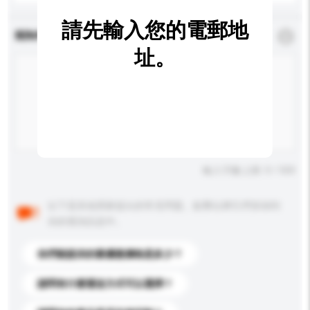
請先輸入您的電郵地
查詢內容
*
必須填寫
址。
輸入字數上限: 0 / 500
以下是其他買家提出的常見問題。點擊以將它們添加到
你的查詢訊息中。
你們能提供的最優惠價格是多少？
請問有什麼運送方式可以選擇？