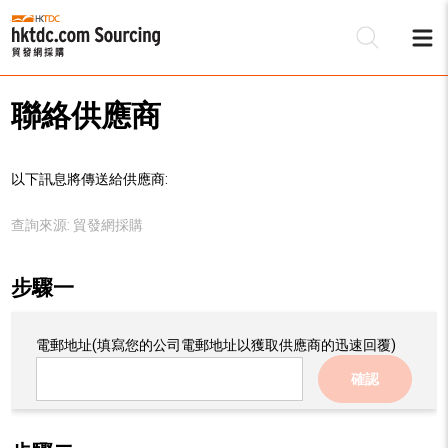
聯絡供應商
以下訊息將傳送給供應商:
查詢來源:
貿發網採購
步驟一
電郵地址
(填寫您的公司電郵地址以獲取供應商的迅速回覆)
確認