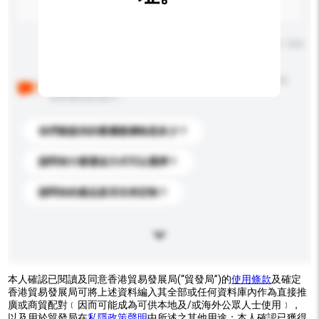
輸入字數上限: 0 / 500
以下是其他買家提出的常見問題。點擊以將它們添加到
你的查詢訊息中。
你們能提供的最優惠價格是多少？
請問有什麼運送方式可以選擇？
請問你的產品是否支持定制？
本人確認已閱讀及同意香港貿易發展局(“貿發局”)的
使用條款
及確定
香港貿易發展局可將上述資料編入其全部或任何資料庫內作為直接推
廣或商貿配對﹝因而可能成為可供本地及/或海外公眾人士使用﹞，
以及用於貿發局在
私隱政策聲明
中所述之其他用途；本人確認已獲得