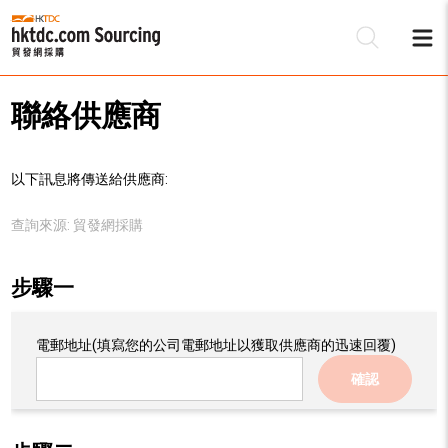
聯絡供應商
以下訊息將傳送給供應商:
查詢來源:
貿發網採購
步驟一
電郵地址
(填寫您的公司電郵地址以獲取供應商的迅速回覆)
確認