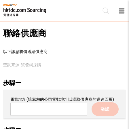
聯絡供應商
以下訊息將傳送給供應商:
查詢來源:
貿發網採購
步驟一
電郵地址
(填寫您的公司電郵地址以獲取供應商的迅速回覆)
確認