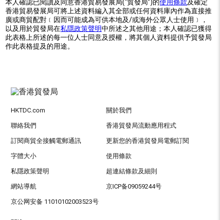
本人確認已閱讀及同意香港貿易發展局(“貿發局”)的
使用條款
及確定
香港貿易發展局可將上述資料編入其全部或任何資料庫內作為直接推
廣或商貿配對﹝因而可能成為可供本地及/或海外公眾人士使用﹞，
以及用於貿發局在
私隱政策聲明
中所述之其他用途；本人確認已獲得
此表格上所述的每一位人士同意及授權，將其個人資料提供予貿發局
作此表格提及的用途。
HKTDC.com
關於我們
聯絡我們
香港貿發局流動應用程式
訂閱商貿全接觸電郵通訊
更新您的香港貿發局電郵訂閱
字體大小
使用條款
私隱政策聲明
超連結條款及細則
網站導航
京ICP备09059244号
京公网安备 11010102003523号