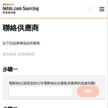
聯絡供應商
以下訊息將傳送給供應商:
查詢來源:
貿發網採購
步驟一
電郵地址
(填寫您的公司電郵地址以獲取供應商的迅速回覆)
確認