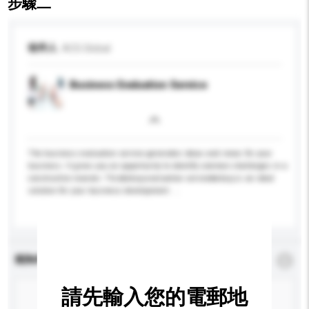
步驟二
收件人
ACG Global
Business Evaluation Service
The business evaluation service generates ideas and views for your
business. It gives you an opportunity to identify common challenges in a
constructive manner. This&nbsp;evaluation service&nbsp;is an ideal
solution for your business development. ...
更多...
查詢內容
*
必須填寫
請先輸入您的電郵地