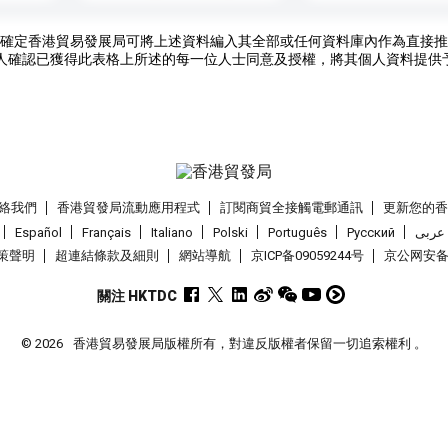
確定香港貿易發展局可將上述資料編入其全部或任何資料庫內作為直接推
人確認已獲得此表格上所述的每一位人士同意及授權，將其個人資料提供
絡我們
香港貿發局流動應用程式
訂閱商貿全接觸電郵通訊
更新您的
Español
Français
Italiano
Polski
Português
Pусский
عربى
策聲明
超連結條款及細則
網站導航
京ICP备09059244号
京公网安备 1
關注 HKTDC
© 2026
香港貿易發展局版權所有，對違反版權者保留一切追索權利 。