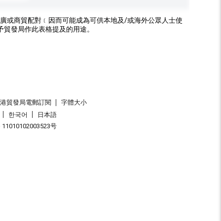
廣或商貿配對﹝因而可能成為可供本地及/或海外公眾人士使
予貿發局作此表格提及的用途。
香港貿發局電郵訂閱
字體大小
한국어
日本語
1010102003523号