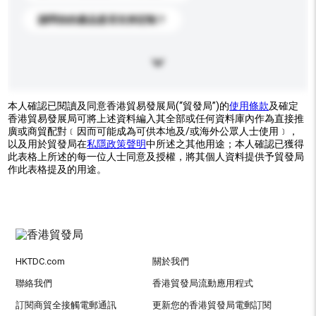
請問你的產品是否支持定制？
本人確認已閱讀及同意香港貿易發展局(“貿發局”)的
使用條款
及確定
香港貿易發展局可將上述資料編入其全部或任何資料庫內作為直接推
廣或商貿配對﹝因而可能成為可供本地及/或海外公眾人士使用﹞，
以及用於貿發局在
私隱政策聲明
中所述之其他用途；本人確認已獲得
此表格上所述的每一位人士同意及授權，將其個人資料提供予貿發局
作此表格提及的用途。
HKTDC.com
關於我們
聯絡我們
香港貿發局流動應用程式
訂閱商貿全接觸電郵通訊
更新您的香港貿發局電郵訂閱