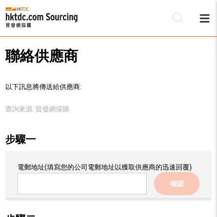
聯絡供應商
以下訊息將傳送給供應商:
查詢來源:
貿發網採購
步驟一
電郵地址
(填寫您的公司電郵地址以獲取供應商的迅速回覆)
確認