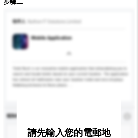
步驟二
收件人
Nuthon IT Solutions Limited
Mobile Application
Toilet Rush is an innovative mobile application that allows&nbsp;you to
search and locate toilets based on your current location. The application
has almost all bathrooms near your location listed and also displays
the&nbsp;distance to these places. ...
更多...
查詢內容
*
必須填寫
請先輸入您的電郵地