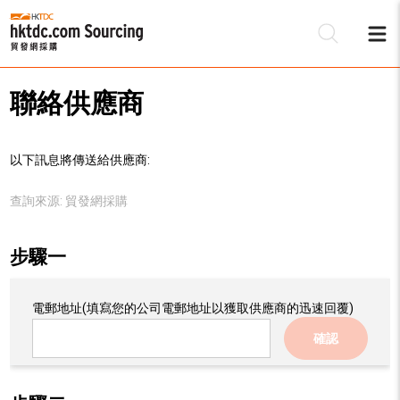
聯絡供應商
以下訊息將傳送給供應商:
查詢來源:
貿發網採購
步驟一
電郵地址
(填寫您的公司電郵地址以獲取供應商的迅速回覆)
確認