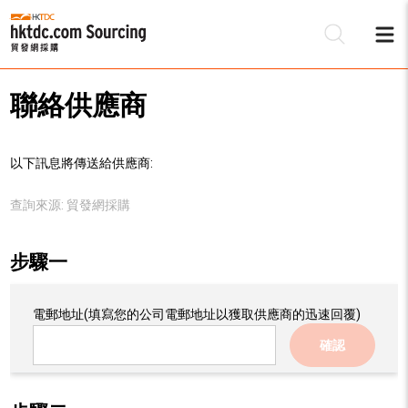
聯絡供應商
以下訊息將傳送給供應商:
查詢來源:
貿發網採購
步驟一
電郵地址
(填寫您的公司電郵地址以獲取供應商的迅速回覆)
確認