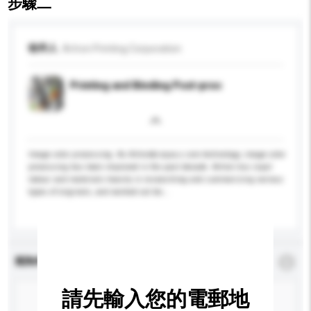
步驟二
收件人
Artron Printing Corporation
Printing and Binding Post-proc
Image color processing. As Artron&rsquo;s core technology, image color
processing has been improved in the past decade. Artron has input
labour and materials heavily in researching and summarizing various
types of originals, and worked out tec...
更多...
查詢內容
*
必須填寫
請先輸入您的電郵地