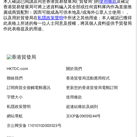
本人確認已閱讀及同意香港貿易發展局(“貿發局”)的
使用條款
及確定
香港貿易發展局可將上述資料編入其全部或任何資料庫內作為直接推
廣或商貿配對﹝因而可能成為可供本地及/或海外公眾人士使用﹞，
以及用於貿發局在
私隱政策聲明
中所述之其他用途；本人確認已獲得
此表格上所述的每一位人士同意及授權，將其個人資料提供予貿發局
作此表格提及的用途。
HKTDC.com
關於我們
聯絡我們
香港貿發局流動應用程式
訂閱商貿全接觸電郵通訊
更新您的香港貿發局電郵訂閱
字體大小
使用條款
私隱政策聲明
超連結條款及細則
網站導航
京ICP备09059244号
京公网安备 11010102003523号