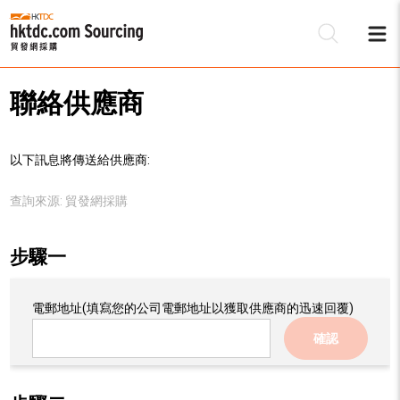
聯絡供應商
以下訊息將傳送給供應商:
查詢來源:
貿發網採購
步驟一
電郵地址
(填寫您的公司電郵地址以獲取供應商的迅速回覆)
確認