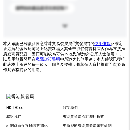
請問你的產品是否支持定制？
本人確認已閱讀及同意香港貿易發展局(“貿發局”)的
使用條款
及確定
香港貿易發展局可將上述資料編入其全部或任何資料庫內作為直接推
廣或商貿配對﹝因而可能成為可供本地及/或海外公眾人士使用﹞，
以及用於貿發局在
私隱政策聲明
中所述之其他用途；本人確認已獲得
此表格上所述的每一位人士同意及授權，將其個人資料提供予貿發局
作此表格提及的用途。
HKTDC.com
關於我們
聯絡我們
香港貿發局流動應用程式
訂閱商貿全接觸電郵通訊
更新您的香港貿發局電郵訂閱