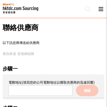
聯絡供應商
以下訊息將傳送給供應商:
查詢來源:
貿發網採購
步驟一
電郵地址
(填寫您的公司電郵地址以獲取供應商的迅速回覆)
確認