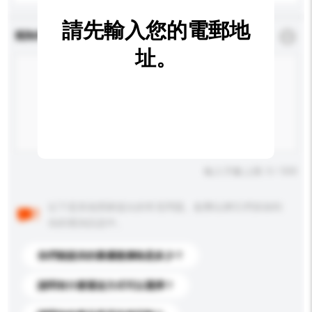
請先輸入您的電郵地
查詢內容
*
必須填寫
址。
輸入字數上限: 0 / 500
以下是其他買家提出的常見問題。點擊以將它們添加到
你的查詢訊息中。
你們能提供的最優惠價格是多少？
請問有什麼運送方式可以選擇？