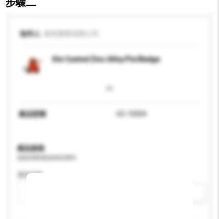
步驟二
收件人
東美實業有限公司
Die Casted Zinc Alloy Pin/Badge
產品型號
H2-10004
產品規格
請提供您對產品的特定要求。
適用年齡
請選擇
新增/刪除選項