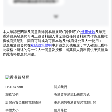
請問你的產品是否支持定制？
本人確認已閱讀及同意香港貿易發展局(“貿發局”)的
使用條款
及確定
香港貿易發展局可將上述資料編入其全部或任何資料庫內作為直接推
廣或商貿配對﹝因而可能成為可供本地及/或海外公眾人士使用﹞，
以及用於貿發局在
私隱政策聲明
中所述之其他用途；本人確認已獲得
此表格上所述的每一位人士同意及授權，將其個人資料提供予貿發局
作此表格提及的用途。
HKTDC.com
關於我們
聯絡我們
香港貿發局流動應用程式
訂閱商貿全接觸電郵通訊
更新您的香港貿發局電郵訂閱
字體大小
使用條款