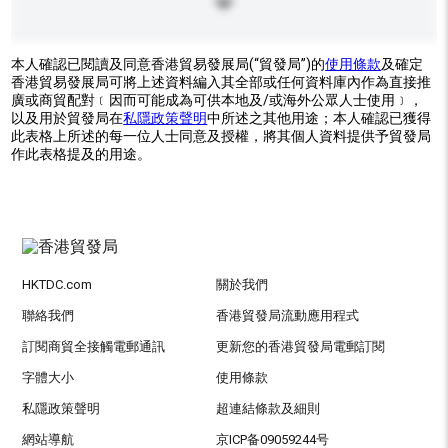
本人確認已閱讀及同意香港貿易發展局(“貿發局”)的
使用條款
及確定
香港貿易發展局可將上述資料編入其全部或任何資料庫內作為直接推
廣或商貿配對﹝因而可能成為可供本地及/或海外公眾人士使用﹞，
以及用於貿發局在
私隱政策聲明
中所述之其他用途；本人確認已獲得
此表格上所述的每一位人士同意及授權，將其個人資料提供予貿發局
作此表格提及的用途。
HKTDC.com
關於我們
聯絡我們
香港貿發局流動應用程式
訂閱商貿全接觸電郵通訊
更新您的香港貿發局電郵訂閱
字體大小
使用條款
私隱政策聲明
超連結條款及細則
網站導航
京ICP备09059244号