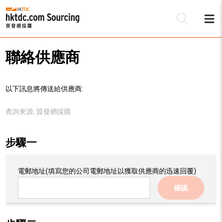
聯絡供應商
以下訊息將傳送給供應商:
查詢來源:
貿發網採購
步驟一
電郵地址
(填寫您的公司電郵地址以獲取供應商的迅速回覆)
確認