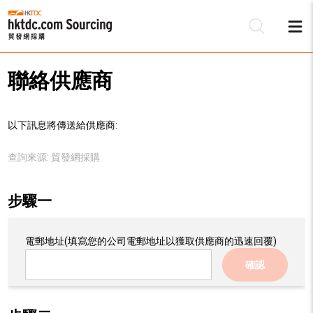
聯絡供應商
以下訊息將傳送給供應商:
查詢來源:
貿發網採購
步驟一
電郵地址
(填寫您的公司電郵地址以獲取供應商的迅速回覆)
確認