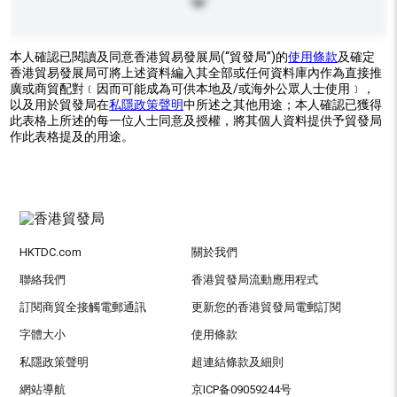
本人確認已閱讀及同意香港貿易發展局(“貿發局”)的
使用條款
及確定
香港貿易發展局可將上述資料編入其全部或任何資料庫內作為直接推
廣或商貿配對﹝因而可能成為可供本地及/或海外公眾人士使用﹞，
以及用於貿發局在
私隱政策聲明
中所述之其他用途；本人確認已獲得
此表格上所述的每一位人士同意及授權，將其個人資料提供予貿發局
作此表格提及的用途。
HKTDC.com
關於我們
聯絡我們
香港貿發局流動應用程式
訂閱商貿全接觸電郵通訊
更新您的香港貿發局電郵訂閱
字體大小
使用條款
私隱政策聲明
超連結條款及細則
網站導航
京ICP备09059244号