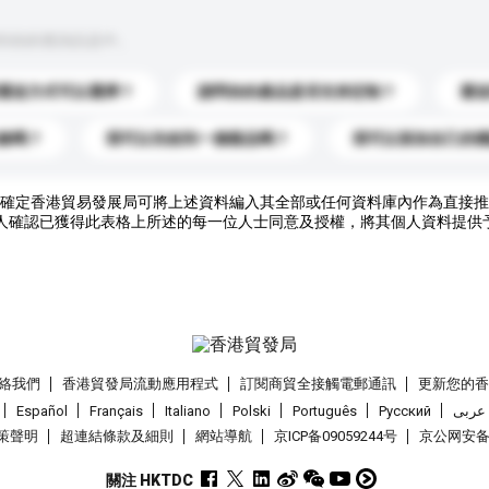
到你的查詢訊息中。
運送方式可以選擇？
請問你的產品是否支持定制？
運
錄嗎？
我可以先收到一個樣品嗎？
我可以添加自己的
確定香港貿易發展局可將上述資料編入其全部或任何資料庫內作為直接推
人確認已獲得此表格上所述的每一位人士同意及授權，將其個人資料提供
絡我們
香港貿發局流動應用程式
訂閱商貿全接觸電郵通訊
更新您的
Español
Français
Italiano
Polski
Português
Pусский
عربى
策聲明
超連結條款及細則
網站導航
京ICP备09059244号
京公网安备 1
關注 HKTDC