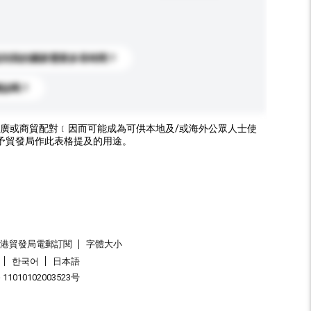
送到我的國家需要多長時間？
標誌嗎？
廣或商貿配對﹝因而可能成為可供本地及/或海外公眾人士使
予貿發局作此表格提及的用途。
香港貿發局電郵訂閱
字體大小
한국어
日本語
1010102003523号