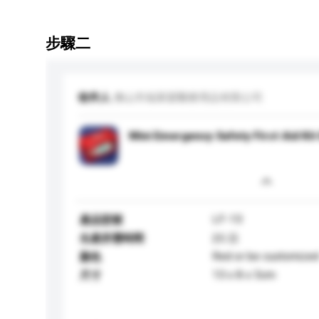
步驟二
收件人
佛山市福萊茵醫療用品有限公司
Mini Emergency Safety First Aid Kit
LF-13
產品型號
生產所需時間
25 日
Red or be customize
顏色
13 x 8 x 5cm
尺寸