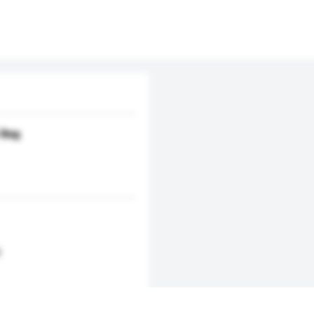
 Bag
d