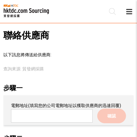
聯絡供應商
以下訊息將傳送給供應商:
查詢來源:
貿發網採購
步驟一
電郵地址
(填寫您的公司電郵地址以獲取供應商的迅速回覆)
確認