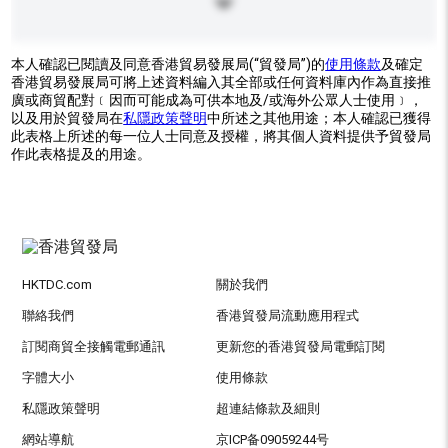
本人確認已閱讀及同意香港貿易發展局(“貿發局”)的
使用條款
及確定
香港貿易發展局可將上述資料編入其全部或任何資料庫內作為直接推
廣或商貿配對﹝因而可能成為可供本地及/或海外公眾人士使用﹞，
以及用於貿發局在
私隱政策聲明
中所述之其他用途；本人確認已獲得
此表格上所述的每一位人士同意及授權，將其個人資料提供予貿發局
作此表格提及的用途。
HKTDC.com
關於我們
聯絡我們
香港貿發局流動應用程式
訂閱商貿全接觸電郵通訊
更新您的香港貿發局電郵訂閱
字體大小
使用條款
私隱政策聲明
超連結條款及細則
網站導航
京ICP备09059244号