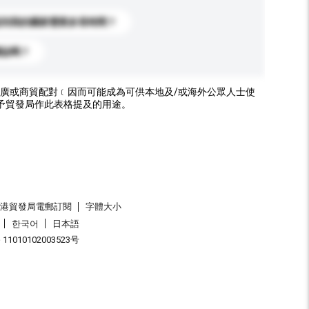
送到我的國家需要多長時間？
標誌嗎？
廣或商貿配對﹝因而可能成為可供本地及/或海外公眾人士使
予貿發局作此表格提及的用途。
香港貿發局電郵訂閱
字體大小
한국어
日本語
1010102003523号