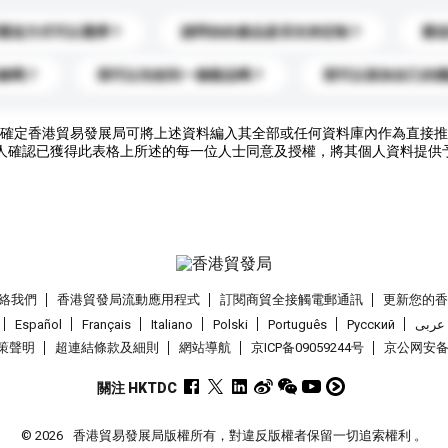
運送方式可以選擇？
請問你的產品是否支持定制？
運
錄嗎？
我可以先收到一個樣品嗎？
我可以添加自己的
確定香港貿易發展局可將上述資料編入其全部或任何資料庫內作為直接推
人確認已獲得此表格上所述的每一位人士同意及授權，將其個人資料提供
絡我們
香港貿發局流動應用程式
訂閱商貿全接觸電郵通訊
更新您的
Español
Français
Italiano
Polski
Português
Pусский
عربى
策聲明
超連結條款及細則
網站導航
京ICP备09059244号
京公网安备 1
關注 HKTDC
© 2026
香港貿易發展局版權所有，對違反版權者保留一切追索權利 。