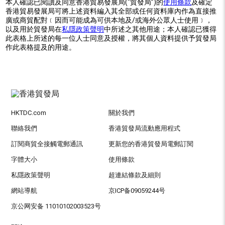
本人確認已閱讀及同意香港貿易發展局(“貿發局”)的
使用條款
及確定
香港貿易發展局可將上述資料編入其全部或任何資料庫內作為直接推
廣或商貿配對﹝因而可能成為可供本地及/或海外公眾人士使用﹞，
以及用於貿發局在
私隱政策聲明
中所述之其他用途；本人確認已獲得
此表格上所述的每一位人士同意及授權，將其個人資料提供予貿發局
作此表格提及的用途。
HKTDC.com
關於我們
聯絡我們
香港貿發局流動應用程式
訂閱商貿全接觸電郵通訊
更新您的香港貿發局電郵訂閱
字體大小
使用條款
私隱政策聲明
超連結條款及細則
網站導航
京ICP备09059244号
京公网安备 11010102003523号