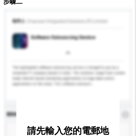
步驟二
收件人
Empower Integrated Solutions (P) Limited
Software Outsourcing Service
The highlighted software outsourcing service is brought to you by a
renowned IT company based in India. The solutions range from custom-
made Internet based marketing applications to huge data centric
applications on the cloud. This software outsourci...
更多...
查詢內容
*
必須填寫
請先輸入您的電郵地