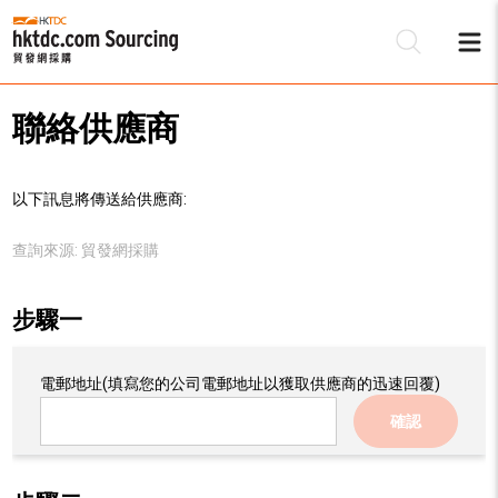
聯絡供應商
以下訊息將傳送給供應商:
查詢來源:
貿發網採購
步驟一
電郵地址
(填寫您的公司電郵地址以獲取供應商的迅速回覆)
確認