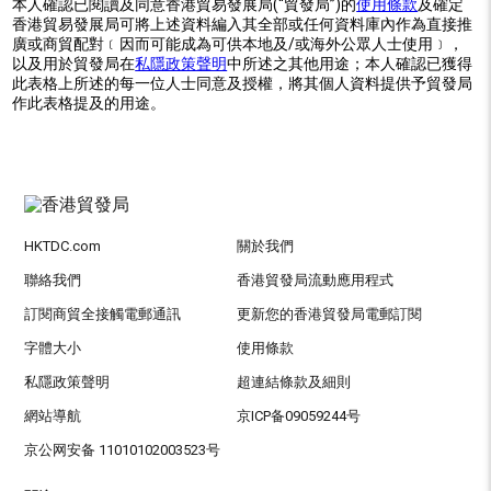
本人確認已閱讀及同意香港貿易發展局(“貿發局”)的
使用條款
及確定
香港貿易發展局可將上述資料編入其全部或任何資料庫內作為直接推
廣或商貿配對﹝因而可能成為可供本地及/或海外公眾人士使用﹞，
以及用於貿發局在
私隱政策聲明
中所述之其他用途；本人確認已獲得
此表格上所述的每一位人士同意及授權，將其個人資料提供予貿發局
作此表格提及的用途。
HKTDC.com
關於我們
聯絡我們
香港貿發局流動應用程式
訂閱商貿全接觸電郵通訊
更新您的香港貿發局電郵訂閱
字體大小
使用條款
私隱政策聲明
超連結條款及細則
網站導航
京ICP备09059244号
京公网安备 11010102003523号