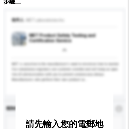
步驟二
收件人
MET Laboratories Inc.
MET Product Safety Testing and
Certification Service
MET is sensitive to the manufacturer's need to minimize time to market.
Our compliance engineers are customer oriented and will keep an open
line of communication with you to prevent unnecessary delays.
Manufacturers who perform their own product sa...
更多...
查詢內容
*
必須填寫
請先輸入您的電郵地