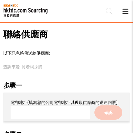
聯絡供應商
以下訊息將傳送給供應商:
查詢來源:
貿發網採購
步驟一
電郵地址
(填寫您的公司電郵地址以獲取供應商的迅速回覆)
確認