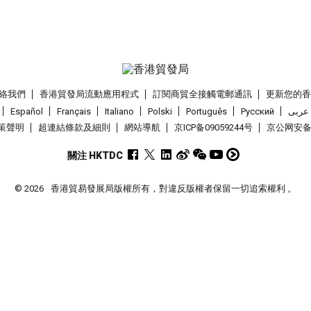
絡我們
香港貿發局流動應用程式
訂閱商貿全接觸電郵通訊
更新您的
Español
Français
Italiano
Polski
Português
Pусский
عربى
策聲明
超連結條款及細則
網站導航
京ICP备09059244号
京公网安备 1
關注 HKTDC
© 2026
香港貿易發展局版權所有，對違反版權者保留一切追索權利 。