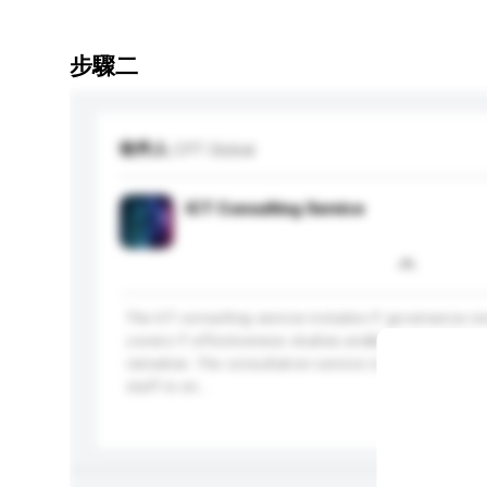
步驟二
收件人
CPT Global
ICT Consulting Service
The ICT consulting service includes IT governance re
covers IT effectiveness studies and&nbsp;troubled 
remedies. The consultation service is implemented b
staff to en...
更多...