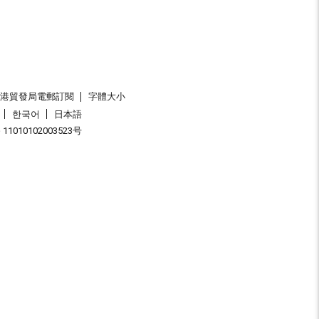
香港貿發局電郵訂閱
字體大小
한국어
日本語
1010102003523号