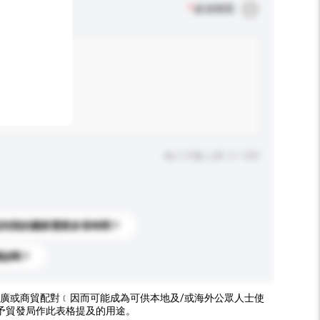
*
必須填寫
輸入字數上限: 0 / 500
送到我的國家需要多長時間？
標誌嗎？
廣或商貿配對﹝因而可能成為可供本地及/或海外公眾人士使
予貿發局作此表格提及的用途。