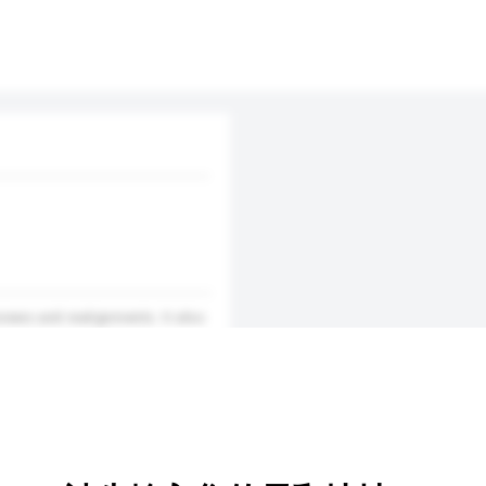
views and realignments. It also
project reviews&nbsp;&
y well-trained and experienced