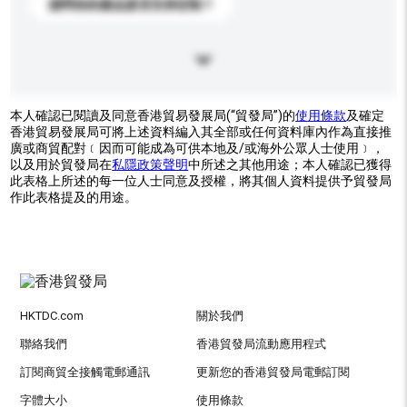
請問你的產品是否支持定制？
本人確認已閱讀及同意香港貿易發展局(“貿發局”)的
使用條款
及確定
香港貿易發展局可將上述資料編入其全部或任何資料庫內作為直接推
廣或商貿配對﹝因而可能成為可供本地及/或海外公眾人士使用﹞，
以及用於貿發局在
私隱政策聲明
中所述之其他用途；本人確認已獲得
此表格上所述的每一位人士同意及授權，將其個人資料提供予貿發局
作此表格提及的用途。
HKTDC.com
關於我們
聯絡我們
香港貿發局流動應用程式
訂閱商貿全接觸電郵通訊
更新您的香港貿發局電郵訂閱
字體大小
使用條款