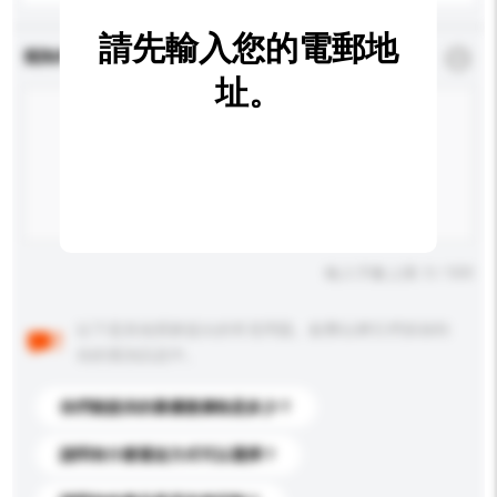
請先輸入您的電郵地
查詢內容
*
必須填寫
址。
輸入字數上限: 0 / 500
以下是其他買家提出的常見問題。點擊以將它們添加到
你的查詢訊息中。
你們能提供的最優惠價格是多少？
請問有什麼運送方式可以選擇？