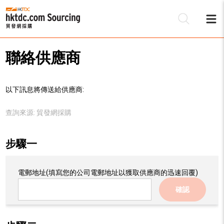
聯絡供應商
以下訊息將傳送給供應商:
查詢來源:
貿發網採購
步驟一
電郵地址
(填寫您的公司電郵地址以獲取供應商的迅速回覆)
確認