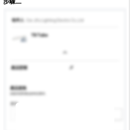
步驟二
收件人
Cixi Jifu Lighting Electric Co.,Ltd
T8 Tube
產品型號
JF
產品規格
請提供您對產品的特定要求。
應用
新增/刪除選項