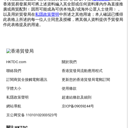
香港貿易發展局可將上述資料編入其全部或任何資料庫內作為直接推
廣或商貿配對﹝因而可能成為可供本地及/或海外公眾人士使用﹞，
以及用於貿發局在
私隱政策聲明
中所述之其他用途；本人確認已獲得
此表格上所述的每一位人士同意及授權，將其個人資料提供予貿發局
作此表格提及的用途。
HKTDC.com
關於我們
聯絡我們
香港貿發局流動應用程式
訂閱商貿全接觸電郵通訊
更新您的香港貿發局電郵訂閱
字體大小
使用條款
私隱政策聲明
超連結條款及細則
網站導航
京ICP备09059244号
京公网安备 11010102003523号
關注 HKTDC