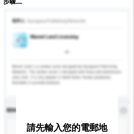
步驟二
收件人
Hyungseul Publishing Networks
Marvel Land Licensing
Marvel Land is a cartoon series designed by Hyungseul Publishing
Networks. The cartoon series is designed with funny and adventurous
story lines. It is very popular in South Korea. Korean production.
Available in assorted products.
查詢內容
*
必須填寫
請先輸入您的電郵地