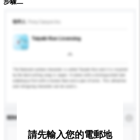
步驟二
收件人
Pony Canyon Inc.
Taiyaki-Kun Licensing
The featured cartoon character is called Taiyaki-Kun and it is inspired
by the best-selling song in Japan. It comes with a distinguished look
as&nbsp;a fish with a human face and a pair of arms. This attractive
and intriguing character can be used o...
更多...
查詢內容
*
必須填寫
請先輸入您的電郵地