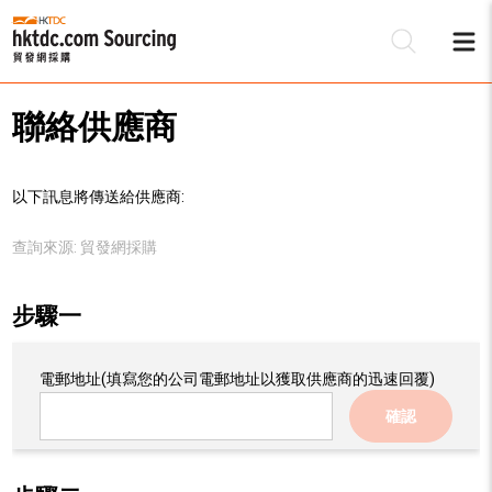
聯絡供應商
以下訊息將傳送給供應商:
查詢來源:
貿發網採購
步驟一
電郵地址
(填寫您的公司電郵地址以獲取供應商的迅速回覆)
確認