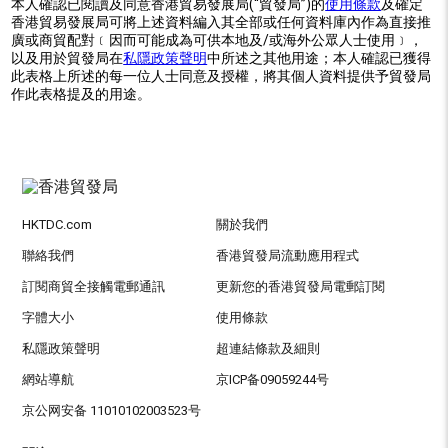
本人確認已閱讀及同意香港貿易發展局(“貿發局”)的
使用條款
及確定
香港貿易發展局可將上述資料編入其全部或任何資料庫內作為直接推
廣或商貿配對﹝因而可能成為可供本地及/或海外公眾人士使用﹞，
以及用於貿發局在
私隱政策聲明
中所述之其他用途；本人確認已獲得
此表格上所述的每一位人士同意及授權，將其個人資料提供予貿發局
作此表格提及的用途。
HKTDC.com
關於我們
聯絡我們
香港貿發局流動應用程式
訂閱商貿全接觸電郵通訊
更新您的香港貿發局電郵訂閱
字體大小
使用條款
私隱政策聲明
超連結條款及細則
網站導航
京ICP备09059244号
京公网安备 11010102003523号