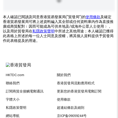
本人確認已閱讀及同意香港貿易發展局(“貿發局”)的
使用條款
及確定
香港貿易發展局可將上述資料編入其全部或任何資料庫內作為直接推
廣或商貿配對﹝因而可能成為可供本地及/或海外公眾人士使用﹞，
以及用於貿發局在
私隱政策聲明
中所述之其他用途；本人確認已獲得
此表格上所述的每一位人士同意及授權，將其個人資料提供予貿發局
作此表格提及的用途。
HKTDC.com
關於我們
聯絡我們
香港貿發局流動應用程式
訂閱商貿全接觸電郵通訊
更新您的香港貿發局電郵訂閱
字體大小
使用條款
私隱政策聲明
超連結條款及細則
網站導航
京ICP备09059244号