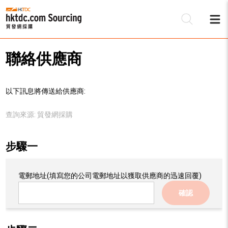
聯絡供應商
以下訊息將傳送給供應商:
查詢來源:
貿發網採購
步驟一
電郵地址
(填寫您的公司電郵地址以獲取供應商的迅速回覆)
確認