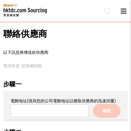
聯絡供應商
以下訊息將傳送給供應商:
查詢來源:
貿發網採購
步驟一
電郵地址
(填寫您的公司電郵地址以獲取供應商的迅速回覆)
確認