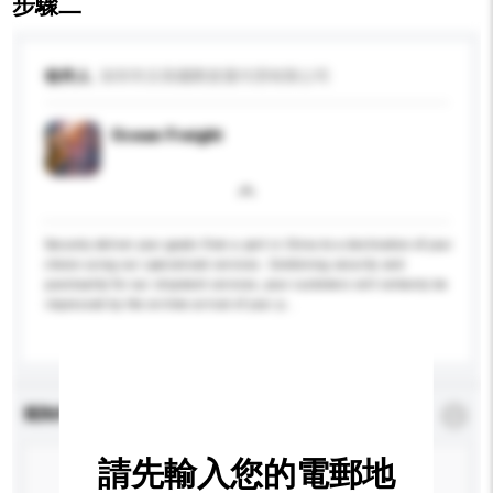
步驟二
收件人
深圳市沃美國際貨運代理有限公司
Ocean Freight
Securely deliver your goods from a port in China to a destination of your
choice using our specialized services. Combining security and
punctuality for our shipment services, your customers will certainly be
impressed by the on-time arrival of your p...
更多...
查詢內容
*
必須填寫
請先輸入您的電郵地