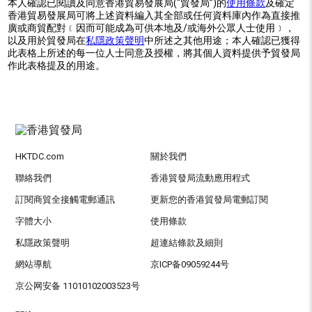
本人確認已閱讀及同意香港貿易發展局(“貿發局”)的
使用條款
及確定
香港貿易發展局可將上述資料編入其全部或任何資料庫內作為直接推
廣或商貿配對﹝因而可能成為可供本地及/或海外公眾人士使用﹞，
以及用於貿發局在
私隱政策聲明
中所述之其他用途；本人確認已獲得
此表格上所述的每一位人士同意及授權，將其個人資料提供予貿發局
作此表格提及的用途。
HKTDC.com
關於我們
聯絡我們
香港貿發局流動應用程式
訂閱商貿全接觸電郵通訊
更新您的香港貿發局電郵訂閱
字體大小
使用條款
私隱政策聲明
超連結條款及細則
網站導航
京ICP备09059244号
京公网安备 11010102003523号