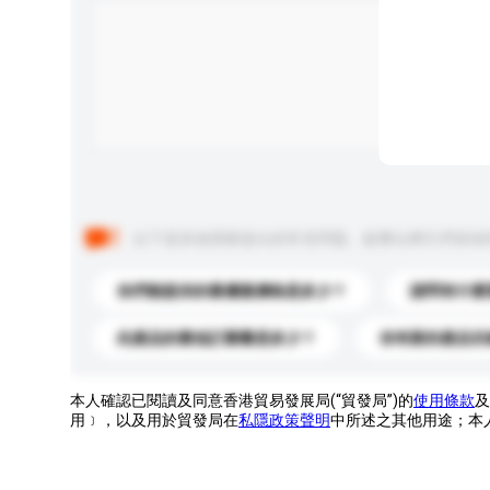
以下是其他買家提出的常見問題。點擊以將它們添加
你們能提供的最優惠價格是多少？
請問有什麼
此產品的最低訂購量是多少？
你有新的產品目
本人確認已閱讀及同意香港貿易發展局(“貿發局”)的
使用條款
及
用﹞，以及用於貿發局在
私隱政策聲明
中所述之其他用途；本