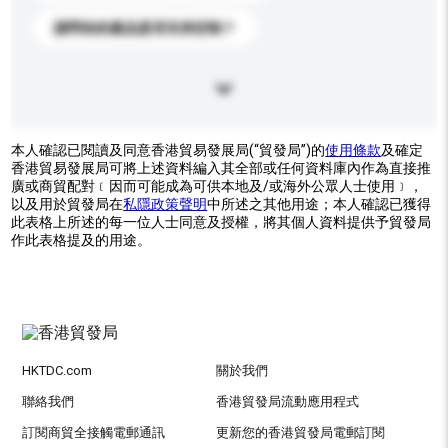
請問你的產品是否支持定制？
本人確認已閱讀及同意香港貿易發展局(“貿發局”)的
使用條款
及確定
香港貿易發展局可將上述資料編入其全部或任何資料庫內作為直接推
廣或商貿配對﹝因而可能成為可供本地及/或海外公眾人士使用﹞，
以及用於貿發局在
私隱政策聲明
中所述之其他用途；本人確認已獲得
此表格上所述的每一位人士同意及授權，將其個人資料提供予貿發局
作此表格提及的用途。
HKTDC.com
關於我們
聯絡我們
香港貿發局流動應用程式
訂閱商貿全接觸電郵通訊
更新您的香港貿發局電郵訂閱