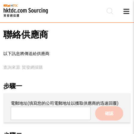
聯絡供應商
以下訊息將傳送給供應商:
查詢來源:
貿發網採購
步驟一
電郵地址
(填寫您的公司電郵地址以獲取供應商的迅速回覆)
確認